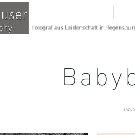
HOME
POR
... Fotograf aus Leidenschaft in Regensbur
Baby
Babyb