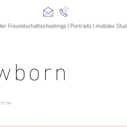
GALLERY
oder Freundschaftsshootings | Portraits | mobiles Stu
wborn
ch bei