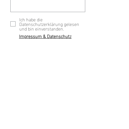
Ich habe die
Datenschutzerklärung gelesen
und bin einverstanden.
Impressum & Datenschutz
Abschicken
Home
Impressum & Datenschutz
© 2025 Thomas Morshäuser Photography /
Hochzeitsfotograf - Portraits - Regensburg