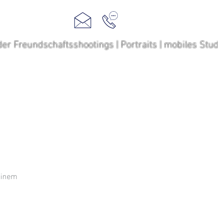
GALLERY
oder Freundschaftsshootings | Portraits | mobiles Stu
meinem